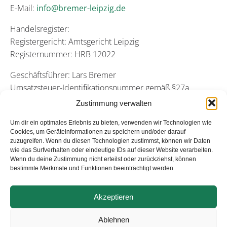
E-Mail:
info@bremer-leipzig.de
Handelsregister:
Registergericht: Amtsgericht Leipzig
Registernummer: HRB 12022
Geschäftsführer: Lars Bremer
Umsatzsteuer-Identifikationsnummer gemäß §27a
Umsatzsteuergesetz: DE 176817366
Zustimmung verwalten
Verantwortlich für den Inhalt nach § 18 Abs. 2 MStV.: Lars
Um dir ein optimales Erlebnis zu bieten, verwenden wir Technologien wie
Bremer (Anschrift s.o.)
Cookies, um Geräteinformationen zu speichern und/oder darauf
zuzugreifen. Wenn du diesen Technologien zustimmst, können wir Daten
Quellennachweis für verwendete Fotos und Grafiken:
wie das Surfverhalten oder eindeutige IDs auf dieser Website verarbeiten.
Wenn du deine Zustimmung nicht erteilst oder zurückziehst, können
JOKA / W. & L. Jordan GmbH
bestimmte Merkmale und Funktionen beeinträchtigt werden.
Alle Rechte vorbehalten.
Akzeptieren
© 2026 Bremer GmbH. Created with
using WordPress
Ablehnen